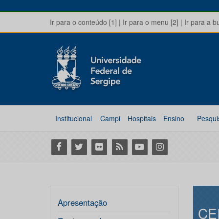
Ir para o conteúdo [1]
|
Ir para o menu [2]
|
Ir para a b
Institucional
Campi
Hospitais
Ensino
Pesqui
Facebook
Twitter
Flickr
RSS
Youtube
Instagram
Apresentação
CE