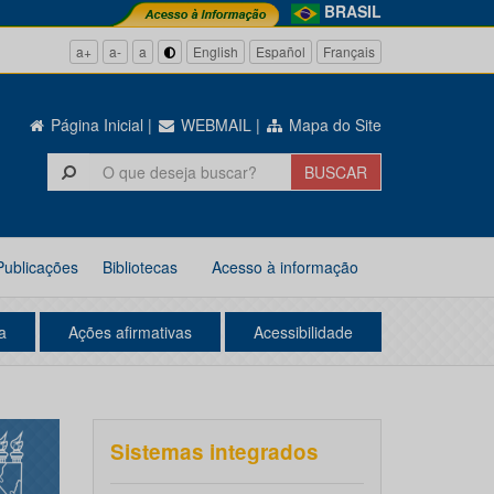
BRASIL
a+
a-
a
English
Español
Français
Página Inicial
|
WEBMAIL
|
Mapa do Site
Publicações
Bibliotecas
Acesso à informação
a
Ações afirmativas
Acessibilidade
Sistemas integrados