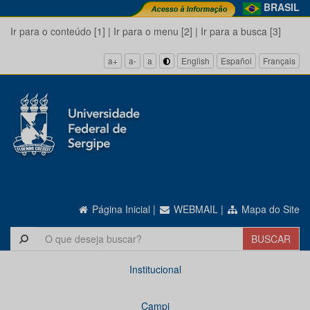
BRASIL
Ir para o conteúdo [1]
|
Ir para o menu [2]
|
Ir para a busca [3]
a+
a-
a
English
Español
Français
Página Inicial
|
WEBMAIL
|
Mapa do Site
Institucional
Campi