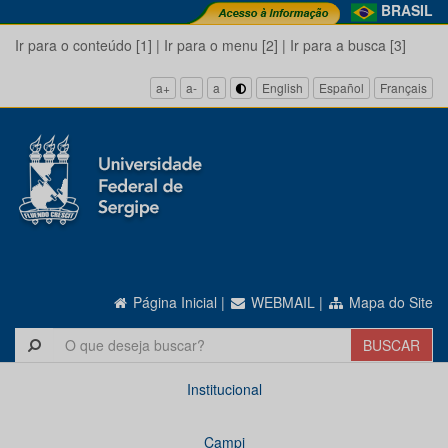
BRASIL
Ir para o conteúdo [1]
|
Ir para o menu [2]
|
Ir para a busca [3]
a+
a-
a
English
Español
Français
Página Inicial
|
WEBMAIL
|
Mapa do Site
Institucional
Campi