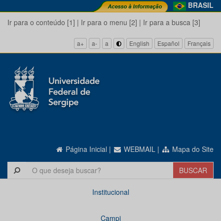
BRASIL
Ir para o conteúdo [1]
|
Ir para o menu [2]
|
Ir para a busca [3]
a+
a-
a
English
Español
Français
Página Inicial
|
WEBMAIL
|
Mapa do Site
Institucional
Campi